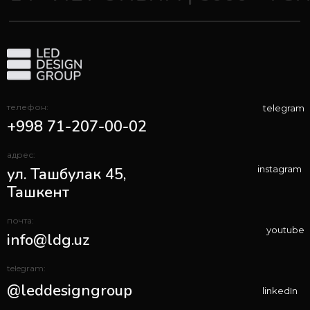
телефон:
telegram
+998 71-207-00-02
адрес:
instagram
ул. Ташбулак 45,
Ташкент
почта:
youtube
info@ldg.uz
telegram:
@leddesigngroup
linkedIn